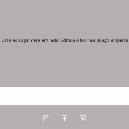
o
sta es tu primera entrada. Edítala o bórrala, ¡luego empieza a